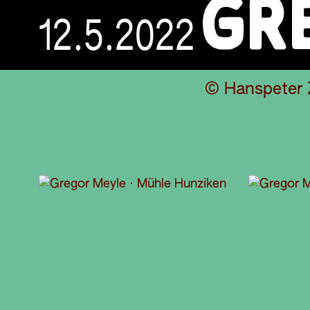
GR
12.5.2022
© Hanspeter