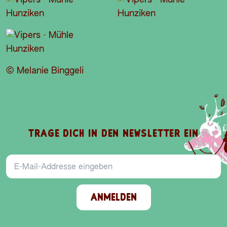
© Melanie Binggeli
D
E
I
O
V
N
A
TRAGE DICH IN DEN NEWSLETTER EIN
E
B
L
S
P
E
I
E-Mail-Addresse
ANMELDEN