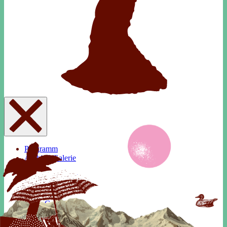
Programm
Archiv&Galerie
Mühle
Rundgang
Info
Team
Geschichte
Kontakt
Shop