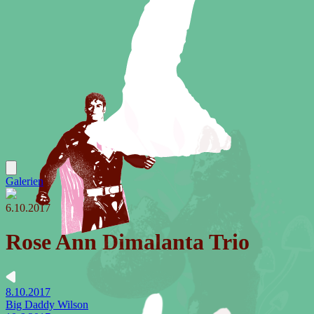
Galerien
6.10.2017
Rose Ann Dimalanta Trio
8.10.2017
Big Daddy Wilson