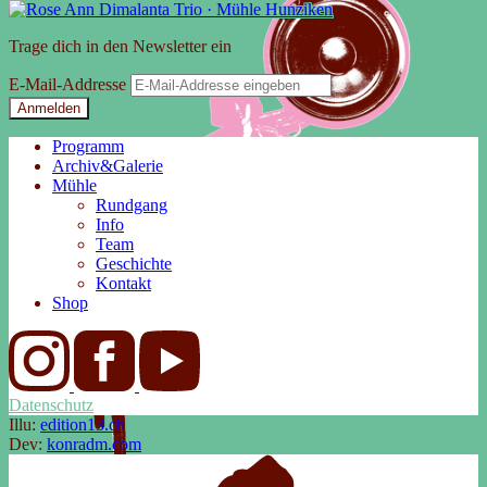
Trage dich in den Newsletter ein
E-Mail-Addresse
Anmelden
Programm
Archiv&Galerie
Mühle
Rundgang
Info
Team
Geschichte
Kontakt
Shop
Datenschutz
Illu:
edition13.ch
Dev:
konradm.com