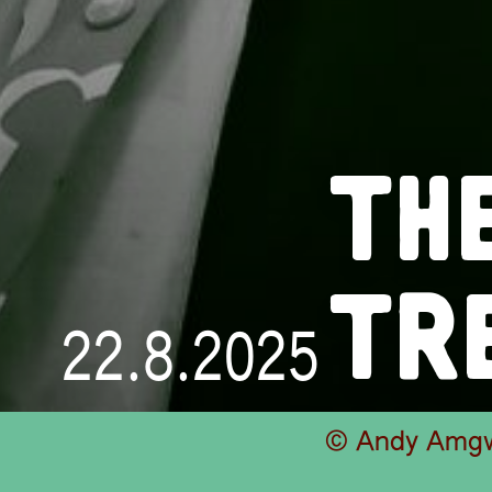
TH
TR
22.8.2025
© Andy Amg