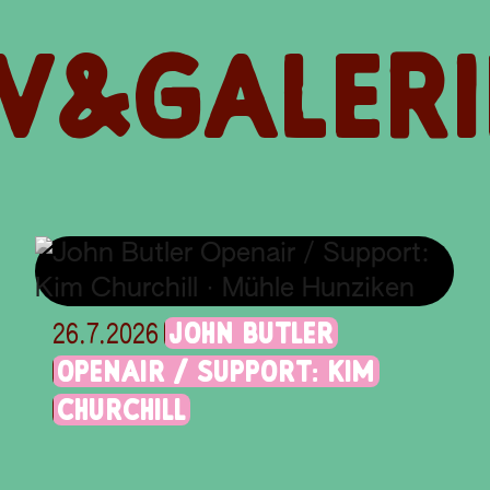
V&GALERI
JOHN BUTLER
26.7.2026
OPENAIR / SUPPORT: KIM
CHURCHILL