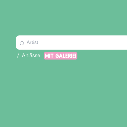
⌕
Mit Galerie!
/
Anlässe