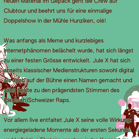
neuen Material im Gepäck geht die Crew auf
Clubtour und beehrt uns für eine einmalige
Doppelshow in der Mühle Hunziken, olé!
Was anfangs als Meme und kurzlebiges
Internetphänomen belächelt wurde, hat sich längst
zu einer festen Grösse entwickelt. Jule X hat sich
abseits klassischer Medienstrukturen sowohl digital
als auch auf der Bühne einen Namen gemacht und
zählt heute zu den prägendsten Stimmen des
(deutsch)Schweizer Raps.
Vor allem live entfaltet Jule X seine volle Wirkung:
energiegeladene Momente ab der ersten Sekunde