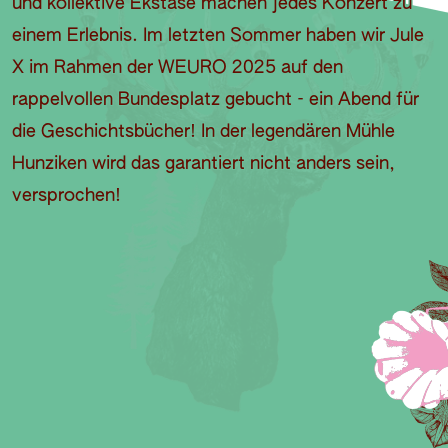
und kollektive Ekstase machen jedes Konzert zu
einem Erlebnis. Im letzten Sommer haben wir Jule
X im Rahmen der WEURO 2025 auf den
rappelvollen Bundesplatz gebucht - ein Abend für
die Geschichtsbücher! In der legendären Mühle
Hunziken wird das garantiert nicht anders sein,
versprochen!
V
N
E
I
L
D
E
E
O
I
A
P
B
S