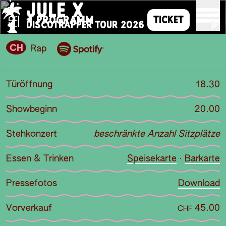
JULE X
PROGRAMM
TICKET
FR
DISCOTRAPPER TOUR 2026
CH
Rap
Türöffnung
18.30
Showbeginn
20.00
Stehkonzert
beschränkte Anzahl Sitzplätze
Essen & Trinken
Speisekarte
·
Barkarte
Pressefotos
Download
Vorverkauf
45.00
CHF