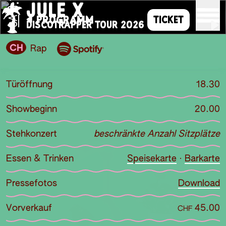
JULE X
PROGRAMM
TICKET
SA
DISCOTRAPPER TOUR 2026
CH
Rap
Türöffnung
18.30
Showbeginn
20.00
Stehkonzert
beschränkte Anzahl Sitzplätze
Essen & Trinken
Speisekarte
·
Barkarte
Pressefotos
Download
Vorverkauf
45.00
CHF