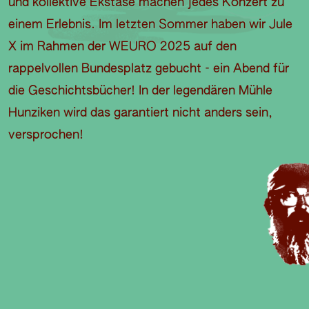
und kollektive Ekstase machen jedes Konzert zu
einem Erlebnis. Im letzten Sommer haben wir Jule
X im Rahmen der WEURO 2025 auf den
rappelvollen Bundesplatz gebucht - ein Abend für
die Geschichtsbücher! In der legendären Mühle
Hunziken wird das garantiert nicht anders sein,
versprochen!
S
P
I
B
E
A
L
E
V
N
O
I
D
E