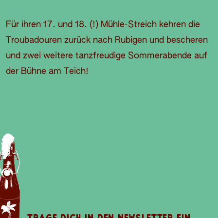
Für ihren 17. und 18. (!) Mühle-Streich kehren die
Troubadouren zurück nach Rubigen und bescheren
und zwei weitere tanzfreudige Sommerabende auf
der Bühne am Teich!
O
E
A
D
B
S
I
P
V
N
I
E
E
L