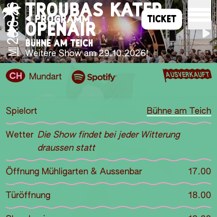
TROUBAS KATER
26.8.26
PROGRAMM
TICKET
OPENAIR
BÜHNE AM TEICH
MI
Weitere Show am 29.10.2026!
AUSVERKAUFT
CH
Mundart
Spielort
Bühne am Teich
Wetter
Die Show findet bei jeder Witterung
draussen statt
Öffnung Mühligarten & Aussenbar
17.00
Türöffnung
18.00