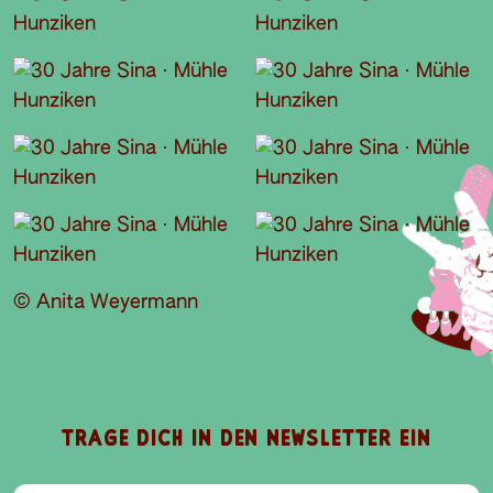
© Anita Weyermann
A
B
O
S
P
E
TRAGE DICH IN DEN NEWSLETTER EIN
I
D
E
L
I
E
V
N
E-Mail-Addresse