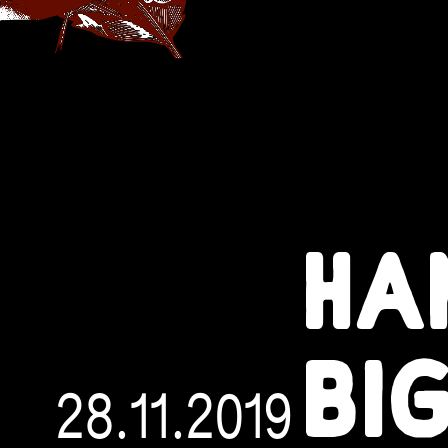
HA
BI
28.11.2019