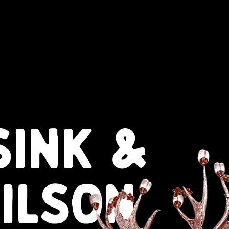
SINK &
ILSON