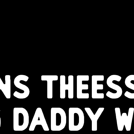
NS THEES
G DADDY W