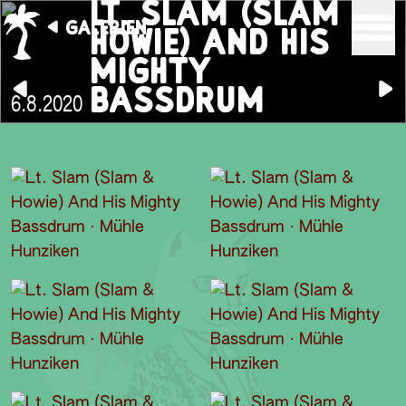
LT. SLAM (SLAM &
GALERIEN
HOWIE) AND HIS
MIGHTY
BASSDRUM
6.8.2020