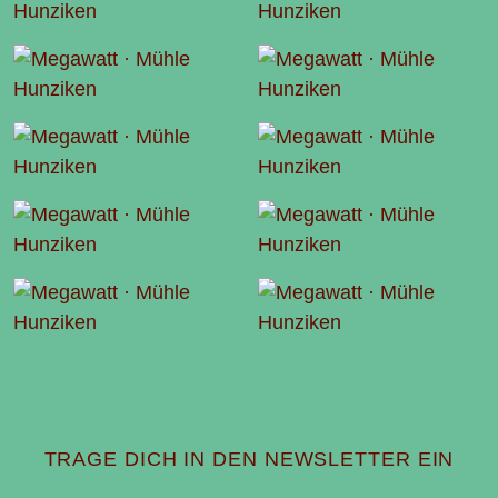
V
N
I
E
D
L
E
O
TRAGE DICH IN DEN NEWSLETTER EIN
E
I
A
B
P
S