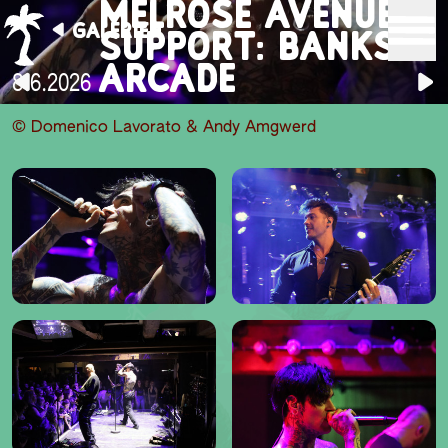
MELROSE AVENUE /
GALERIEN
SUPPORT: BANKS
ARCADE
8.6.2026
© Domenico Lavorato & Andy Amgwerd