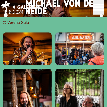
MICHAEL VON DER
GALERIEN
HEIDE
12.6.2024
© Verena Sala