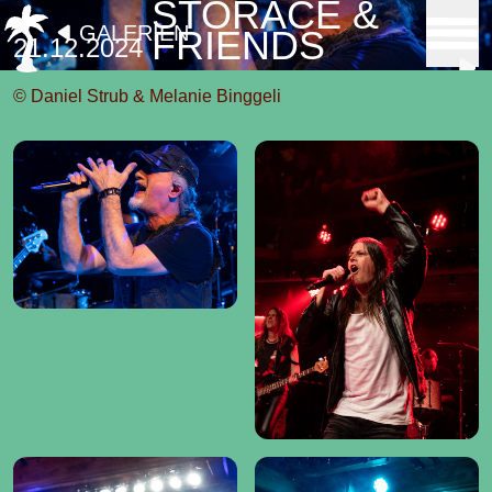
STORACE &
GALERIEN
FRIENDS
21.12.2024
© Daniel Strub & Melanie Binggeli