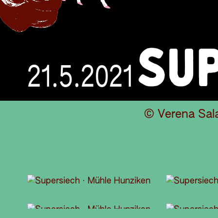
SUP
21.5.2021
© Verena Sal