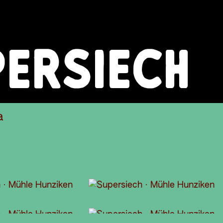
ERSIECH
a