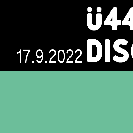
Ü4
DI
17.9.2022