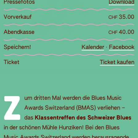
Pressefotos
Download
Vorverkauf
35.00
CHF
Abendkasse
40.00
CHF
Speichern!
Kalender
·
Facebook
Ticket
Ticket kaufen
Z
um dritten Mal werden die Blues Music
Awards Switzerland (BMAS) verliehen –
das
Klassentreffen des Schweizer Blues
in der schönen Mühle Hunziken! Bei den Blues
Music Awards Switzerland werden herausragende