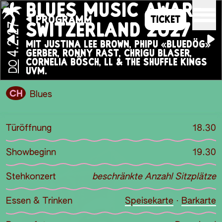
BLUES MUSIC AWARDS
PROGRAMM
TICKET
SWITZERLAND 2027
4.2.27
MIT JUSTINA LEE BROWN, PHIPU «BLUEDÖG»
GERBER, RONNY RAST, CHRIGU BLASER,
CORNELIA BÖSCH, LL & THE SHUFFLE KINGS
DO
UVM.
CH
Blues
Türöffnung
18.30
Showbeginn
19.30
Stehkonzert
beschränkte Anzahl Sitzplätze
Essen & Trinken
Speisekarte
·
Barkarte