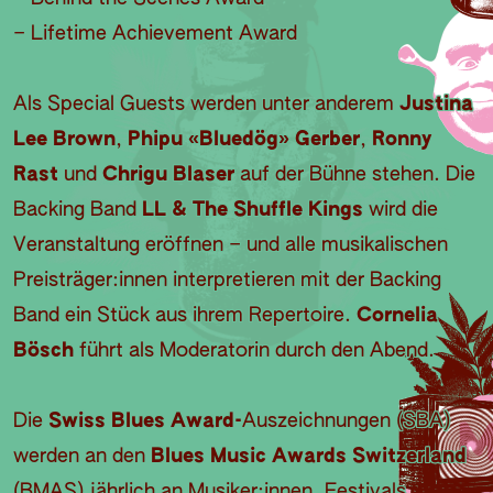
– Lifetime Achievement Award
Als Special Guests werden unter anderem
Justina
Lee Brown
,
Phipu «Bluedög» Gerber
,
Ronny
Rast
und
Chrigu Blaser
auf der Bühne stehen. Die
Backing Band
LL & The Shuffle Kings
wird die
Veranstaltung eröffnen – und alle musikalischen
Preisträger:innen interpretieren mit der Backing
Band ein Stück aus ihrem Repertoire.
Cornelia
Bösch
führt als Moderatorin durch den Abend.
Die
Swiss Blues Award-
Auszeichnungen (SBA)
werden an den
Blues Music Awards Switzerland
(BMAS) jährlich an Musiker:innen, Festivals,