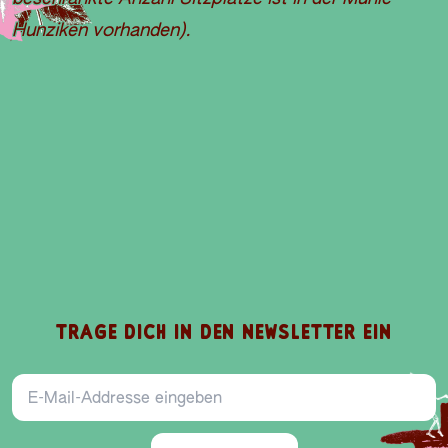
Hunziken vorhanden).
E
I
L
P
E
V
N
S
I
B
D
E
A
O
TRAGE DICH IN DEN NEWSLETTER EIN
E-Mail-Addresse