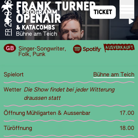
FRANK TURNER
28.8.26
PROGRAMM
TICKET
OPENAIR
& KATACOMBS
FR
Bühne am Teich
AUSVERKAUFT
GB
Singer-Songwriter
,
Folk
,
Punk
Spielort
Bühne am Teich
Wetter
Die Show findet bei jeder Witterung
draussen statt
Öffnung Mühligarten & Aussenbar
17.00
Türöffnung
18.00