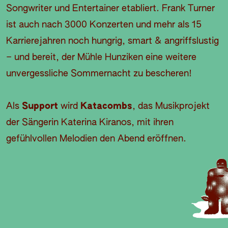
Songwriter und Entertainer etabliert. Frank Turner
ist auch nach 3000 Konzerten und mehr als 15
Karrierejahren noch hungrig, smart & angriffslustig
– und bereit, der Mühle Hunziken eine weitere
unvergessliche Sommernacht zu bescheren!
Als
Support
wird
Katacombs
, das Musikprojekt
der Sängerin Katerina Kiranos, mit ihren
gefühlvollen Melodien den Abend eröffnen.
E
O
D
I
A
B
V
N
S
E
P
I
L
E