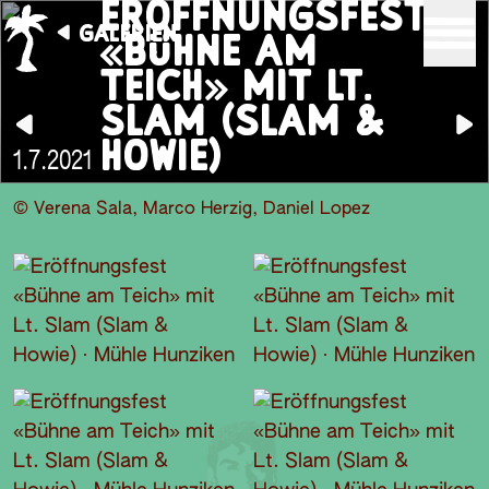
ERÖFFNUNGSFEST
GALERIEN
«BÜHNE AM
TEICH» MIT LT.
SLAM (SLAM &
HOWIE)
1.7.2021
© Verena Sala, Marco Herzig, Daniel Lopez