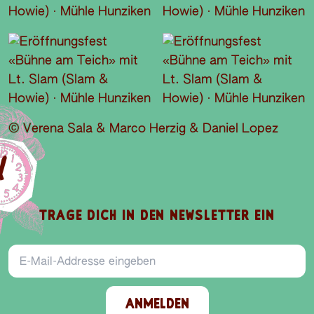
© Verena Sala & Marco Herzig & Daniel Lopez
TRAGE DICH IN DEN NEWSLETTER EIN
E-Mail-Addresse
ANMELDEN