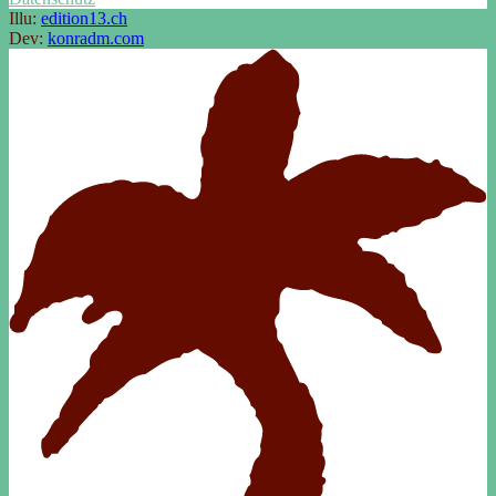
Illu:
edition13.ch
Dev:
konradm.com