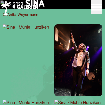
SINA
18.3.2023
GALERIEN
© Anita Weyermann