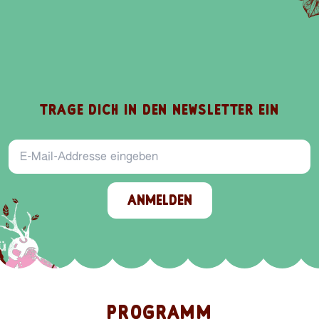
E
O
V
N
I
E
D
TRAGE DICH IN DEN NEWSLETTER EIN
E-Mail-Addresse
ANMELDEN
PROGRAMM