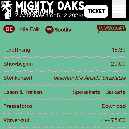
MIGHTY OAKS
PROGRAMM
TICKET
MO
Zusatzshow am 15.12.2026!
AUSVERKAUFT
DE
Indie Folk
Türöffnung
18.30
Showbeginn
20.00
Stehkonzert
beschränkte Anzahl Sitzplätze
Essen & Trinken
Speisekarte
·
Barkarte
Pressefotos
Download
Vorverkauf
75.00
CHF