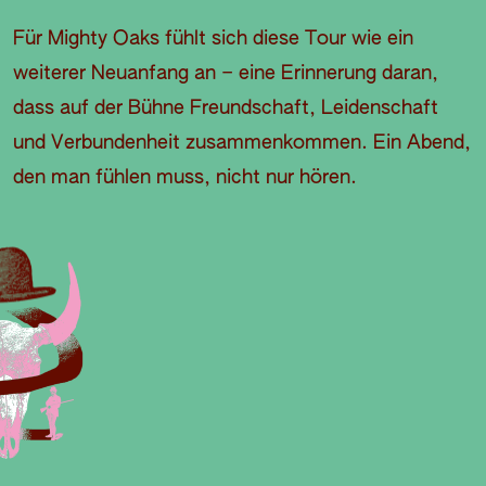
Für Mighty Oaks fühlt sich diese Tour wie ein
weiterer Neuanfang an – eine Erinnerung daran,
dass auf der Bühne Freundschaft, Leidenschaft
und Verbundenheit zusammenkommen. Ein Abend,
den man fühlen muss, nicht nur hören.
O
E
A
D
B
S
I
P
V
N
I
E
E
L