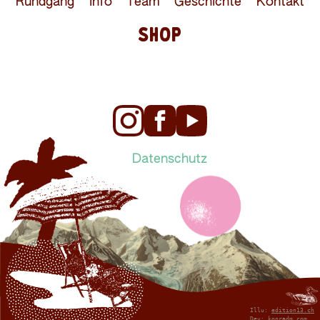
Rundgang
Info
Team
Geschichte
Kontakt
SHOP
Datenschutz
Illu:
edition13.ch
Dev:
konradm.com