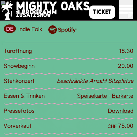
MIGHTY OAKS
PROGRAMM
TICKET
DI
ZUSATZSHOW
DE
Indie Folk
Türöffnung
18.30
Showbeginn
20.00
Stehkonzert
beschränkte Anzahl Sitzplätze
Essen & Trinken
Speisekarte
·
Barkarte
Pressefotos
Download
Vorverkauf
75.00
CHF